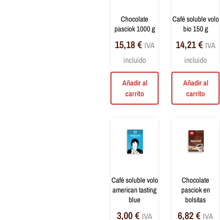
Cápsulas Nipple
chocolate
café soluble volo
Mezcla de granos
pasciok 1000 g
bio 150 g
Café molido
15,18
€
14,21
€
IVA
IVA
Monodosis ESE 44 mm
incluido
incluido
Cápsulas
Drip Coffee
Añadir al
Añadir al
Cafés Monorigen de
carrito
carrito
Especialidad
Infusiones
Té y tisanas a granel
Té e infusiones de filtro
Dulces y bebidas
café soluble volo
chocolate
american tasting
pasciok en
Bebidas
blue
bolsitas
Dulces
3,00
€
6,82
€
Preparados solubles
IVA
IVA