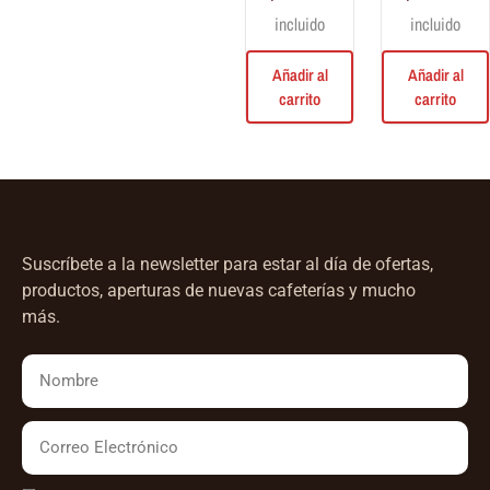
Azúcares y edulcorantes
incluido
incluido
Accesorios
Añadir al
Añadir al
carrito
carrito
Máquinas de café
Para Café
Tazas y vasos
Ropa
Suscríbete a la newsletter para estar al día de ofertas,
productos, aperturas de nuevas cafeterías y mucho
más.