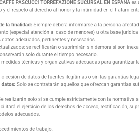
CAFFE PASCUCCI TORREFAZIONE SUCURSAL EN ESPAÑA
es 
y el respeto al derecho al honor y la intimidad en el tratamient
de la finalidad:
Siempre deberá informarse a la persona afectad
ento (especial atención al caso de menores) u otra base jurídica 
s datos adecuados, pertinentes y necesarios.
ualizados; se rectificarán o suprimirán sin demora si son inexa
onservarán solo durante el tiempo necesario.
 medidas técnicas y organizativas adecuadas para garantizar la
o cesión de datos de fuentes ilegítimas o sin las garantías leg
 datos:
Solo se contratarán aquellos que ofrezcan garantías suf
e realizarán solo si se cumple estrictamente con la normativa a
cilitará el ejercicio de los derechos de acceso, rectificación, sup
modelos adecuados.
ocedimientos de trabajo.