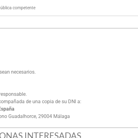
Pública competente
 sean necesarios.
 responsable.
 acompañada de una copia de su DNI a:
España
gono Guadalhorce, 29004 Málaga
RSONAS INTERESADAS