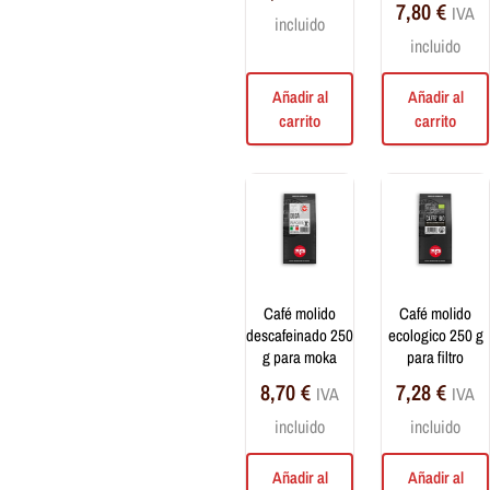
7,80
€
IVA
Azúcares y edulcorantes
incluido
incluido
Accesorios
Añadir al
Añadir al
Máquinas de café
carrito
carrito
Para Café
Tazas y vasos
Ropa
café molido
café molido
descafeinado 250
ecologico 250 g
g para moka
para filtro
8,70
€
7,28
€
IVA
IVA
incluido
incluido
Añadir al
Añadir al