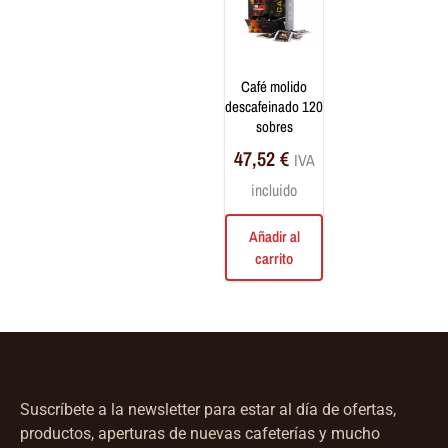
café molido
descafeinado 120
sobres
47,52
€
IVA
incluido
Añadir al
carrito
Suscríbete a la newsletter para estar al día de ofertas,
productos, aperturas de nuevas cafeterías y mucho