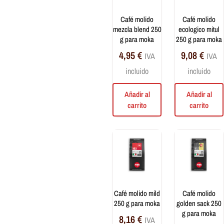
Cápsulas Nipple
café molido
café molido
Mezcla de granos
mezcla blend 250
ecologico mitul
Café molido
g para moka
250 g para moka
Monodosis ESE 44 mm
4,95
€
9,08
€
IVA
IVA
Cápsulas
incluido
incluido
Drip Coffee
Cafés Monorigen de
Añadir al
Añadir al
Especialidad
carrito
carrito
Infusiones
Té y tisanas a granel
Té e infusiones de filtro
Dulces y bebidas
café molido mild
café molido
Bebidas
250 g para moka
golden sack 250
Dulces
g para moka
8,16
€
Preparados solubles
IVA