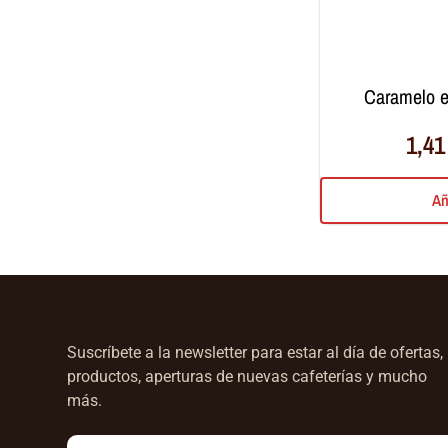
caramelo 
1,4
Añ
Suscríbete a la newsletter para estar al día de ofertas,
productos, aperturas de nuevas cafeterías y mucho
más.