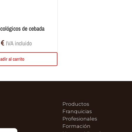
ecológicos de cebada
1
€
IVA incluido
adir al carrito
Productos
Franquicias
Profesionales
Formación