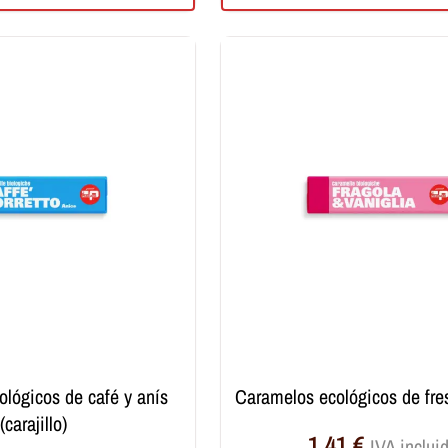
caramelos ecológicos de fres
(carajillo)
1,41
€
IVA inclui