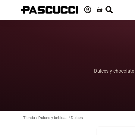
Dulces y chocolate
Tienda
/
Dulces y bebidas
/ Dulces