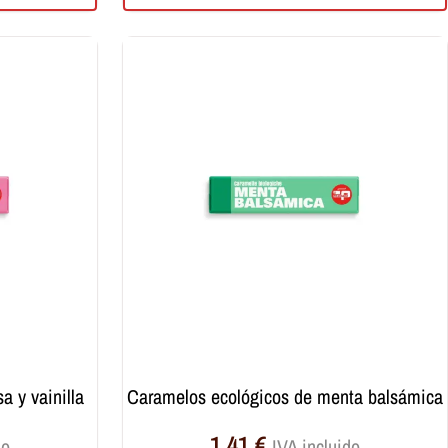
a y vainilla
caramelos ecológicos de menta balsámica
1,41
€
do
IVA incluido