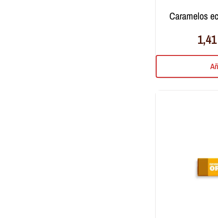
caramelos e
1,4
Añ