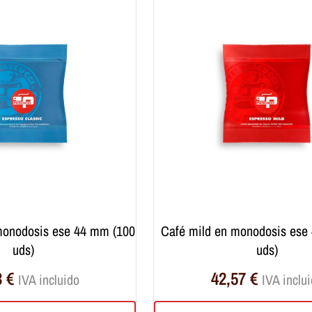
café mild en monodosis ese 44 mm (100
uds)
uds)
3
€
42,57
€
IVA incluido
IVA inclu