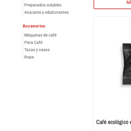
Añ
Preparados solubles
Azúcares y edulcorantes
Accesorios
Máquinas de café
Para Café
Tazas y vasos
Ropa
café ecológico en monodosis ese 44 mm