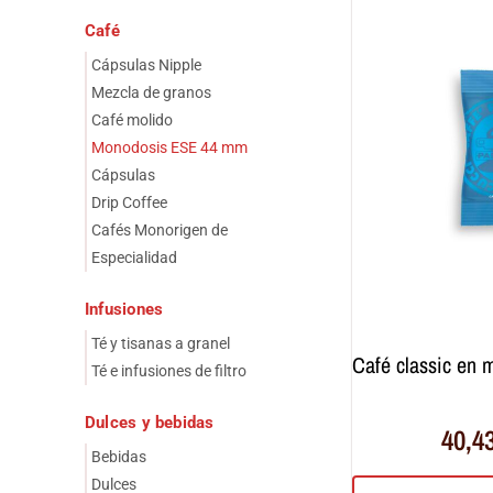
Café
Cápsulas Nipple
Mezcla de granos
Café molido
Monodosis ESE 44 mm
Cápsulas
Drip Coffee
Cafés Monorigen de
Especialidad
Infusiones
Té y tisanas a granel
café classic en monodosis ese 44 mm (100
Té e infusiones de filtro
Dulces y bebidas
40,4
Bebidas
Dulces