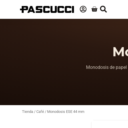
M
Monodosis de papel 
Tienda
/
Café
/ Monodosis ESE 44 mm