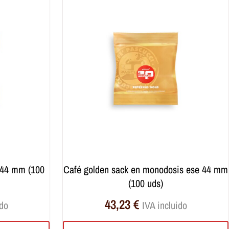
café golden sack en monodosis ese 44 mm
(100 uds)
43,23
€
ido
IVA incluido