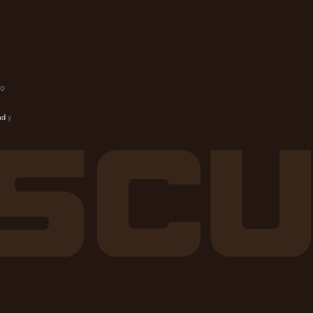
do
ad
y