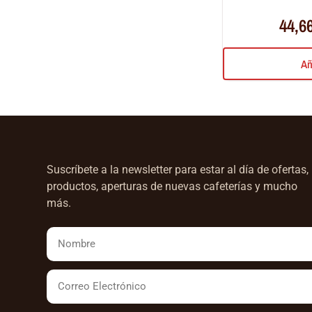
44,6
Añ
Suscríbete a la newsletter para estar al día de ofertas,
productos, aperturas de nuevas cafeterías y mucho
más.