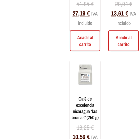
41,84
€
20,94
€
27,19
€
13,61
€
IVA
IVA
incluido
incluido
Añadir al
Añadir al
carrito
carrito
café de
excelencia
nicaragua “las
brumas” (250 g)
16,25
€
10,56
€
IVA