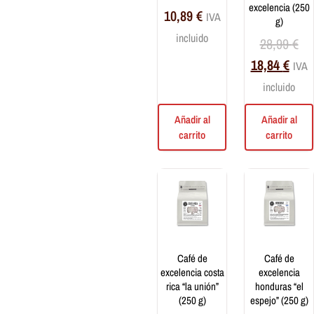
excelencia (250
10,89
€
Preparados solubles
IVA
g)
Azúcares y edulcorantes
incluido
28,99
€
18,84
€
Accesorios
IVA
incluido
Máquinas de café
Para Café
Añadir al
Añadir al
Tazas y vasos
carrito
carrito
Ropa
café de
café de
excelencia costa
excelencia
rica “la unión”
honduras “el
(250 g)
espejo” (250 g)