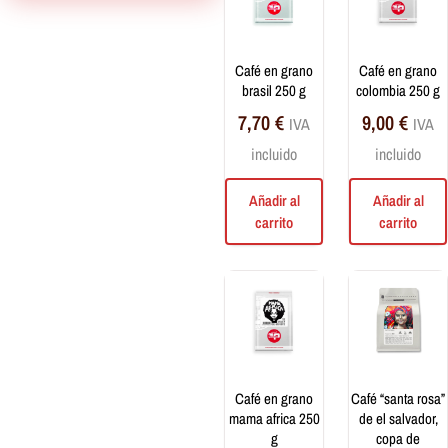
Café
Cápsulas Nipple
café en grano
café en grano
Mezcla de granos
brasil 250 g
colombia 250 g
Café molido
7,70
€
9,00
€
IVA
IVA
Monodosis ESE 44 mm
incluido
incluido
Cápsulas
Drip Coffee
Añadir al
Añadir al
Cafés Monorigen de
carrito
carrito
Especialidad
Infusiones
Té y tisanas a granel
Té e infusiones de filtro
Dulces y bebidas
café en grano
café “santa rosa”
mama africa 250
de el salvador,
Bebidas
g
copa de
Dulces