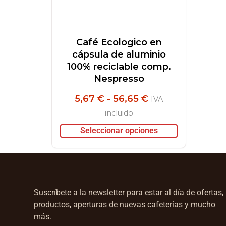
Café Ecologico en
cápsula de aluminio
100% reciclable comp.
Nespresso
5,67
€
-
56,65
€
IVA
incluido
Seleccionar opciones
Suscríbete a la newsletter para estar al día de ofertas,
productos, aperturas de nuevas cafeterías y mucho
más.