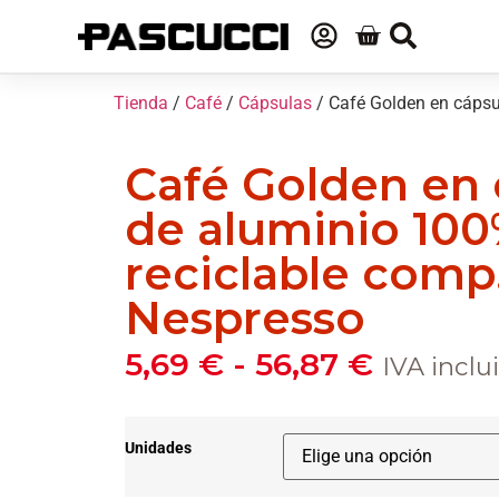
Tienda
/
Café
/
Cápsulas
/ Café Golden en cápsu
Café Golden en 
de aluminio 10
reciclable comp
Nespresso
5,69
€
-
56,87
€
IVA inclu
Unidades