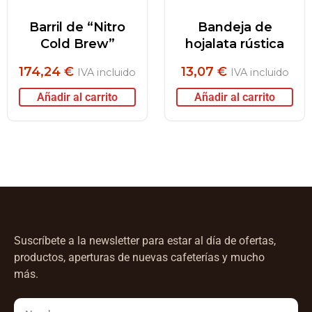
Barril de “Nitro
Bandeja de
Cold Brew”
hojalata rústica
174,24
€
13,07
€
IVA incluido
IVA incluido
Añadir al carrito
Añadir al carrito
Suscríbete a la newsletter para estar al día de ofertas,
productos, aperturas de nuevas cafeterías y mucho
más.