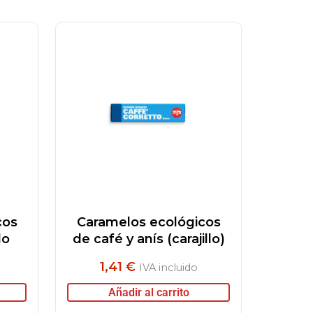
cos
Caramelos ecológicos
do
de café y anís (carajillo)
1,41
€
IVA incluido
Añadir al carrito