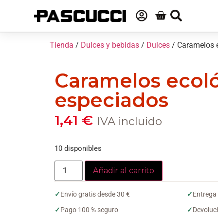
Tienda
/
Dulces y bebidas
/
Dulces
/ Caramelos 
Caramelos ecol
especiados
1,41
€
IVA incluido
10 disponibles
Añadir al carrito
✓
Envío gratis desde 30 €
✓
Entrega
✓
Pago 100 % seguro
✓
Devoluci