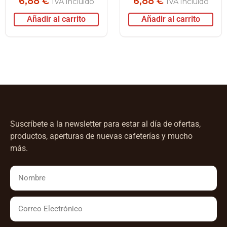
6,88
€
6,88
€
IVA incluido
IVA incluido
Añadir al carrito
Añadir al carrito
Suscríbete a la newsletter para estar al día de ofertas,
productos, aperturas de nuevas cafeterías y mucho
más.