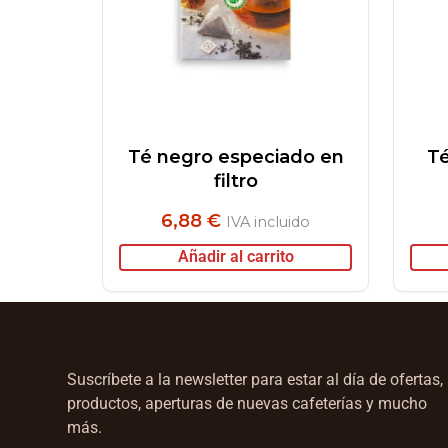
Té negro especiado en
Té
filtro
6,88
€
IVA incluido
Añadir al carrito
Suscríbete a la newsletter para estar al día de ofertas,
productos, aperturas de nuevas cafeterías y mucho
más.