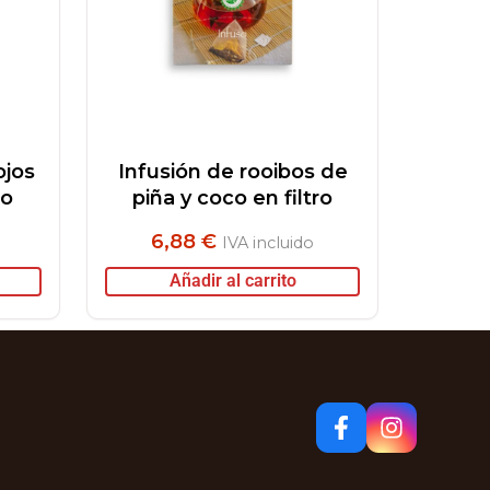
ojos
Infusión de rooibos de
ro
piña y coco en filtro
6,88
€
IVA incluido
Añadir al carrito