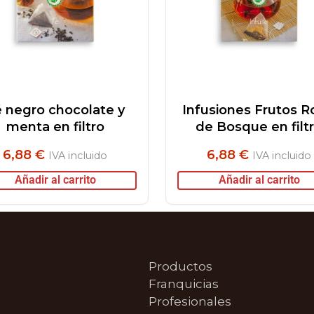
 negro chocolate y
Infusiones Frutos R
menta en filtro
de Bosque en filt
6,88
€
6,88
€
IVA incluido
IVA incluido
Añadir al carrito
Añadir al carrito
Productos
Franquicias
Profesionales