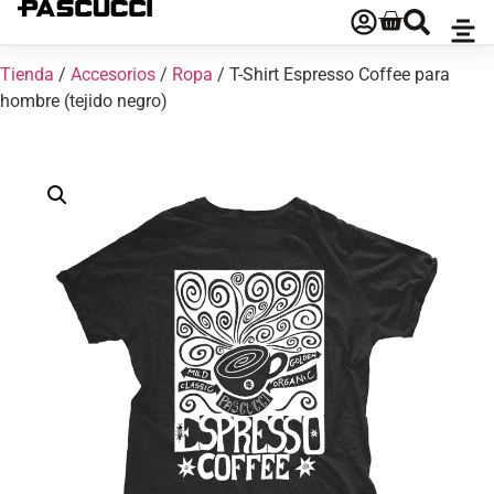
Tienda
/
Accesorios
/
Ropa
/ T-Shirt Espresso Coffee para
hombre (tejido negro)