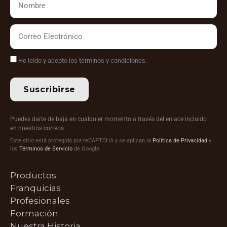
He leído y acepto los términos y condiciones.
Suscribirse
Puedes darte de baja en cualquier momento a través del enlace incluido
en nuestros correos.
Este sitio está protegido por reCAPTCHA y se aplican la
Política de Privacidad
y
los
Términos de Servicio
de Google.
Productos
Franquicias
Profesionales
Formación
Nuestra Historia