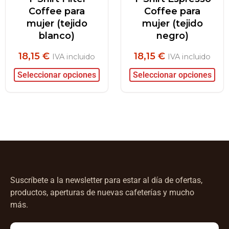
Coffee para
Coffee para
mujer (tejido
mujer (tejido
blanco)
negro)
18,15
€
18,15
€
IVA incluido
IVA incluido
Seleccionar opciones
Seleccionar opciones
Suscríbete a la newsletter para estar al día de ofertas,
productos, aperturas de nuevas cafeterías y mucho
más.