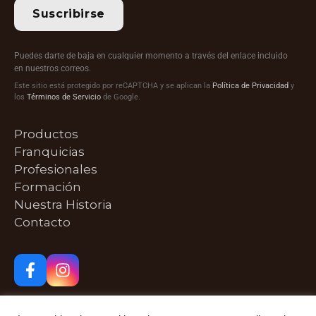
Suscribirse
Puedes darte de baja en cualquier momento a través del enlace incluido
en nuestros correos.
Este sitio está protegido por reCAPTCHA y se aplican la
Política de Privacidad
y
los
Términos de Servicio
de Google.
Productos
Franquicias
Profesionales
Formación
Nuestra Historia
Contacto