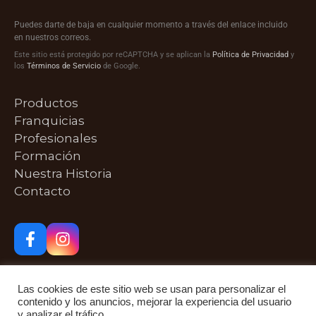
Puedes darte de baja en cualquier momento a través del enlace incluido
en nuestros correos.
Este sitio está protegido por reCAPTCHA y se aplican la
Política de Privacidad
y
los
Términos de Servicio
de Google.
Productos
Franquicias
Profesionales
Formación
Nuestra Historia
Contacto
Las cookies de este sitio web se usan para personalizar el
contenido y los anuncios, mejorar la experiencia del usuario
y analizar el tráfico.