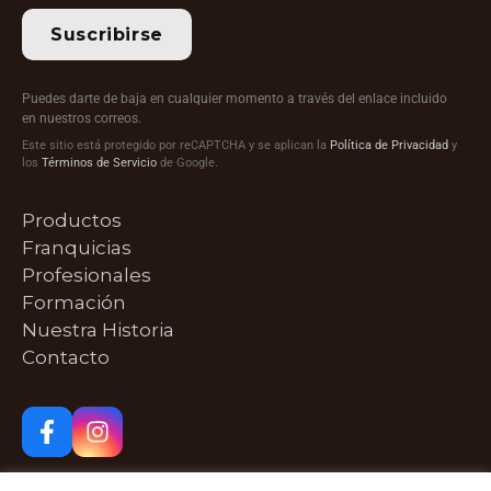
Suscribirse
Puedes darte de baja en cualquier momento a través del enlace incluido
en nuestros correos.
Este sitio está protegido por reCAPTCHA y se aplican la
Política de Privacidad
y
los
Términos de Servicio
de Google.
Productos
Franquicias
Profesionales
Formación
Nuestra Historia
Contacto